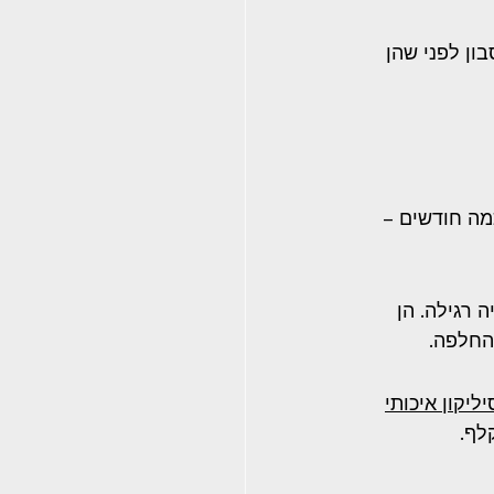
ון לפני שהן 
מה חודשים – 
ים מסוג "מברשת" (Brush Seal) ולא גומיה רגילה. הן 
החלפה.
ליקון איכותי
לף.