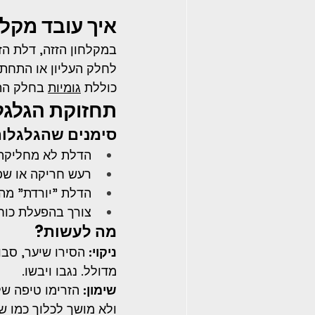
איך עובד מקלח
במקלחון הזזה, דלת הז
לחלק העליון או התחתו
כוללת 
גומיות
 בחלק הת
תחזוקת הגלגלו
סימנים שהגלגלות
הדלת לא מחליקה 
רעש חריקה או שפ
הדלת "יורדת" מה
צורך בהפעלת כוח
מה לעשות?
ניקוי:
 הסירו שיער, סב
מדולל. נגבו ויבשו.
שימון:
ולא מושך לכלוך כמו ש