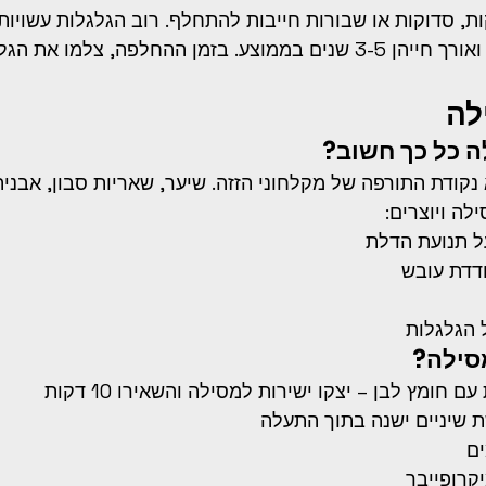
ת, סדוקות או שבורות חייבות להתחלף. רוב הגלגלות עשויו
(ניילון, דלרין או POM) ואורך חייהן 3-5 שנים בממוצע. בזמן ההחלפה, צ
לה
ה כל כך חשוב?
קודת התורפה של מקלחוני הזזה. שיער, שאריות סבון, אבנית 
ה ויוצרים:
 תנועת הדלת
דדת עובש
הגלגלות
סילה?
 חומץ לבן – יצקו ישירות למסילה והשאירו 10 דקות
שיניים ישנה בתוך התעלה
ם
קרופייבר