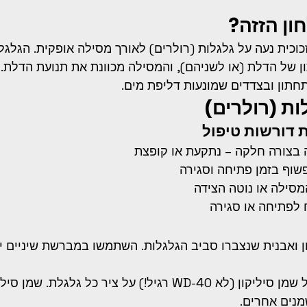
ון הזזה?
כוכית נעה על גלגלות (רולרים) לאורך מסילה אופקית. הגלגל
ן של הדלת (או לשניהם), והמסילה מכוונת את תנועת הדלת.
חתון ובצדדים שמונעות דליפת מים.
ת (רולרים)
 דורשות טיפול
בצורה חלקה – נתקעת או קופצת
שוף בזמן פתיחה וסגירה
מסילה או נוטה הצידה
 לפתיחה או סגירה
ון ואבנית שנצברו סביב הגלגלות. השתמשו במברשת שיניים י
 הזרימו טיפה של שמן סיליקון (לא WD-40 רגיל!) על ציר כל גלג
מנים אחרים.