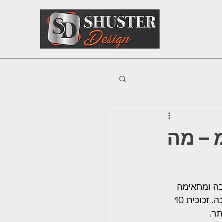
חון: 6, 8 או 10 מ"מ – מה
ציבה ומתאימה 
לרוב סוגי הצירים. זכוכית 6 מ"מ קלה וזולה יותר אך דורשת פרופיל אלומיניום לתמיכה. זכוכית 10 
ר.