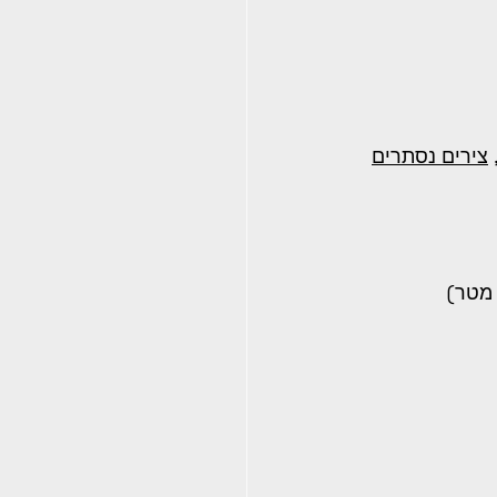
 
צירים נסתרים
וכית 10 מ"מ מיועדת למקלחונים גדולים במיוחד, למחיצות זכוכית גבוהות (מעל 2 מטר) 