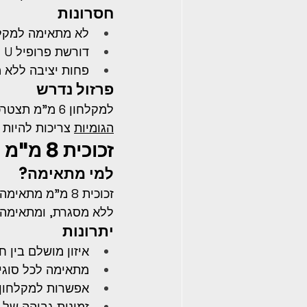
חסרונות
לא מתאימה למקלחונים 
דורשת פרופיל U מאלומיניום לתמיכה
פחות יציבה ללא 
פרזול נדרש
למקלחון 6 מ"מ תצטרכו 
הגומיות
 צריכות להיות בפ
זכוכית 8 מ"מ – הסטנדרט המוביל
למי מתאימה?
זכוכית 8 מ"מ 
ללא מסגרת, ומתאימה הן ל
יתרונות
איזון מושלם בין ח
מתאימה לכל סוגי 
אפשרות למקלחון ל
זמינות גבוהה של 