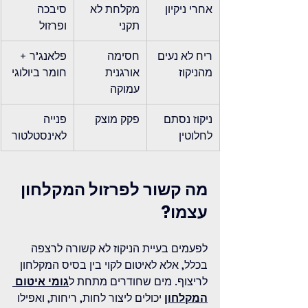
אחרי ניקיון
מקלחת לא 
סיבכה 
תקני
ופרזול
ריח לא נעים 
חסימה 
פלאנג'ר + 
מהניקוז
אורגנית 
חומר ביולוגי
עמוקה
ניקוז נסתם 
פקק מוצק
פנייה 
לחלוטין
לאינסטלטור
מה קשור לפרזול המקלחון 
עצמו?
לפעמים בעיית הניקוז לא קשורה לרצפה 
בכלל, אלא לאיטום לקוי בין בסיס המקלחון 
לריצוף. מים שחודרים מתחת ל
גומי איטום 
המקלחון
 יכולים ליצור לחות, ריחות, ואפילו 