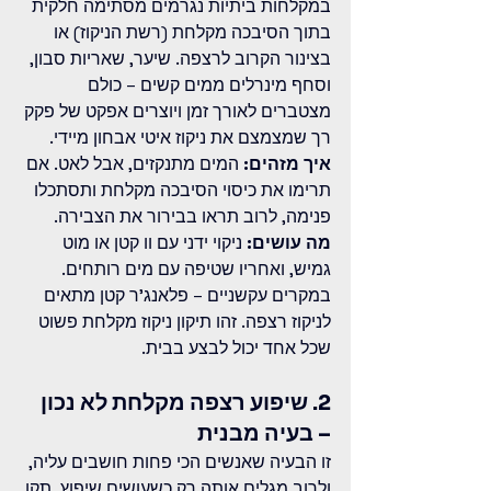
במקלחות ביתיות נגרמים מסתימה חלקית 
בתוך הסיבכה מקלחת (רשת הניקוז) או 
בצינור הקרוב לרצפה. שיער, שאריות סבון, 
וסחף מינרלים ממים קשים – כולם 
מצטברים לאורך זמן ויוצרים אפקט של פקק 
רך שמצמצם את ניקוז איטי אבחון מיידי.
איך מזהים:
 המים מתנקזים, אבל לאט. אם 
תרימו את כיסוי הסיבכה מקלחת ותסתכלו 
פנימה, לרוב תראו בבירור את הצבירה.
מה עושים:
 ניקוי ידני עם וו קטן או מוט 
גמיש, ואחריו שטיפה עם מים רותחים. 
במקרים עקשניים – פלאנג'ר קטן מתאים 
לניקוז רצפה. זהו תיקון ניקוז מקלחת פשוט 
שכל אחד יכול לבצע בבית.
2. שיפוע רצפה מקלחת לא נכון 
– בעיה מבנית
זו הבעיה שאנשים הכי פחות חושבים עליה, 
ולרוב מגלים אותה רק כשעושים שיפוץ. תקן 