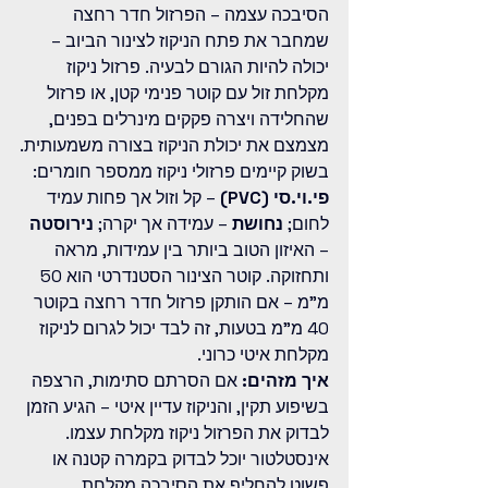
הסיבכה עצמה – הפרזול חדר רחצה 
שמחבר את פתח הניקוז לצינור הביוב – 
יכולה להיות הגורם לבעיה. פרזול ניקוז 
מקלחת זול עם קוטר פנימי קטן, או פרזול 
שהחלידה ויצרה פקקים מינרלים בפנים, 
מצמצם את יכולת הניקוז בצורה משמעותית.
בשוק קיימים פרזולי ניקוז ממספר חומרים: 
פי.וי.סי (PVC)
 – קל וזול אך פחות עמיד 
לחום; 
נחושת
 – עמידה אך יקרה; 
נירוסטה
– האיזון הטוב ביותר בין עמידות, מראה 
ותחזוקה. קוטר הצינור הסטנדרטי הוא 50 
מ"מ – אם הותקן פרזול חדר רחצה בקוטר 
40 מ"מ בטעות, זה לבד יכול לגרום לניקוז 
מקלחת איטי כרוני.
איך מזהים:
 אם הסרתם סתימות, הרצפה 
בשיפוע תקין, והניקוז עדיין איטי – הגיע הזמן 
לבדוק את הפרזול ניקוז מקלחת עצמו. 
אינסטלטור יוכל לבדוק בקמרה קטנה או 
פשוט להחליף את הסיבכה מקלחת.