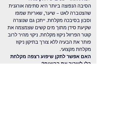
הסיבה הנפוצה ביותר היא סתימה אורגנית 
שהצטברה לאט – שיער, שאריות שמפו 
וסבון בסיבכה מקלחת. ייתכן גם שנוצרה 
שקיעת סידן מתוך מים קשים שצמצמה את 
קוטר הפרזול ניקוז מקלחת. ניקוי מהיר לרוב 
פותר את הבעיה ללא צורך בתיקון ניקוז 
מקלחת מקצועי.
האם אפשר לתקן שיפוע רצפה מקלחת 
בלי לשבור את הריצוף?
לרוב לא. שיפוע רצפה מקלחת נקבע 
בשכבת הבטון שמתחת לריצוף, ושינויו 
דורש פירוק מלא. עם זאת, ניתן לבחון 
התאמה של גובה הסיבכה מקלחת כפתרון 
חלקי – אם כי לא תמיד אפשרי.
מה ההבדל בין סיבכה מקלחת רגילה 
לסיבכה עם מנעול ריח?
סיבכה מקלחת עם מנעול ריח (סיפון 
מובנה) מכילה אוגן מים קטן שמונע גזים 