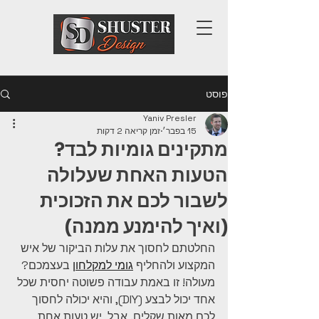
פוסט
Yaniv Presler
15 בפבר׳
זמן קריאה 2 דקות
מתקינים גומיות לבד?
הטעות האחת שעלולה
לשבור לכם את הזכוכית
(ואיך להימנע ממנה)
החלטתם לחסוך את עלות הביקור של איש 
המקצוע ולהחליף 
גומי למקלחון
 בעצמכם? 
מעולה! זו באמת עבודה פשוטה יחסית שכל 
אחד יכול לבצע (DIY), והיא יכולה לחסוך 
לכם מאות שקלים. אבל, יש טעות אחת 