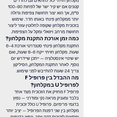
מקלחון חזיתי יכול להתאים גם לחדרים 
קטנים אם יש קיר ישר של לפחות 90–100 
ס"מ, אך הוא יצור תחושת צפיפות גדולה 
יותר ממקלחון פינתי באותו חדר. שימוש 
בזכוכית מקלחון שקופה לחלוטין עוזר ליצור 
תחושת מרחב ויזואלי ומקל על הצפיפות.
כמה זמן אורכת התקנת מקלחון?
התקנת מקלחון פינתי סטנדרטי אורכת 4–6 
שעות. מקלחון חזיתי ייקח 6–8 שעות, ואם 
יש שינויי אינסטלציה — ייתכן שיידרש יום 
נוסף. לאחר התקנת המקלחון, הסיליקון 
צריך 24 שעות להתייבש לפני שימוש.
מה ההבדל בין פרופיל F 
לפרופיל U במקלחון?
פרופיל F מחזיק את הזכוכית מצד אחד 
בלבד ומעניק מראה נקי ומודרני — נפוץ 
בדגמי פרימיום. פרופיל U כולל זכוכית 
מקלחון בין שני דפנות הפרופיל — יציב יותר 
ומתאים לזכוכית דקה יותר, ונפוץ בדגמים 