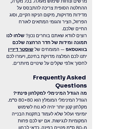
מרשים ונוחות שימוש מעולה. בכל מקרה, 
ההחלטה הסופית צריכה להתבסס על 
מדידות מדויקות, מיקום הניקוז הקיים, וסוג 
הפרזול, הציר והגומי המתאים לאורח 
החיים שלכם.
רוצים לוודא שאתם בוחרים נכון? 
שלחו לנו 
תמונה ומידות של חדר הרחצה שלכם 
בוואטסאפ
 — המומחים של 
שוסטר דיזיין
יתנו לכם המלצה מדויקת בחינם, ויעזרו לכם 
לחסוך אלפי שקלים על שינויים מיותרים.
Frequently Asked 
Questions
מה הגודל המינימלי למקלחון פינתי?
הגודל המינימלי המומלץ הוא 80×80 ס"מ. 
מקלחון קטן יותר יהיה לא נוח לשימוש 
יומיומי ועלול שלא לעמוד בתקנות הבנייה 
המקומיות לנגישות. אם יש לכם פחות 
מ-80 ס"מ פנויים בפינה, כדאי לבחון 