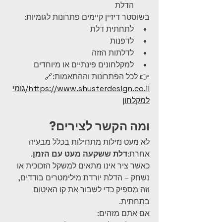
הדלת
בשוסטר דיזיין קיימים פתרונות לגומיות:
לתחתית דלת
לדפנות
לדלתות הזזה
למקלחונים פינתיים או מיוחדים
👉 לכל הפתרונות וההתאמות:🔗 
https://www.shusterdesign.co.il/גומי
למקלחון
ומה הקשר לצירים?
לא מעט נזילות מתחילות בכלל מבעיה 
אחרת:
דלת ששקעה מעט עם הזמן
.
כאשר ציר אינו מתאים למשקל הזכוכית או 
נשחק – הדלת יורדת מילימטרים בודדים, 
וזה מספיק כדי לשבור את קו האיטום 
בתחתית.
אם אתם מזהים: