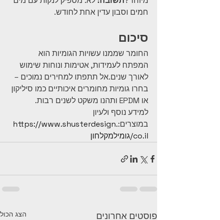
מיוחד?
תשובה:
 לא. מספיק לנקות עם מים 
חמים וסבון עדין אחת לחודש.
סיכום
החומר שממנו עשויות הגומיות הוא 
המפתח לעמידות, אטימות ונוחות שימוש 
לאורך שנים.אל תתפתו למחירים נמוכים – 
בחרו גומיות מחומרים איכותיים כמו סיליקון 
או EPDM ותהנו משקט לשנים רבות.
למידע נוסף ולעיון 
במוצרים:
https://www.shusterdesign.
co.il/גומילמקלחון
הצג הכול
פוסטים אחרונים