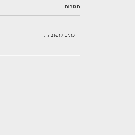
תגובות
כתיבת תגובה...
מדריך מקיף לבחירת פרזול
ואביזרים למקלחון: איך לבחור
רכיבים איכותיים שיחזיקו שנים