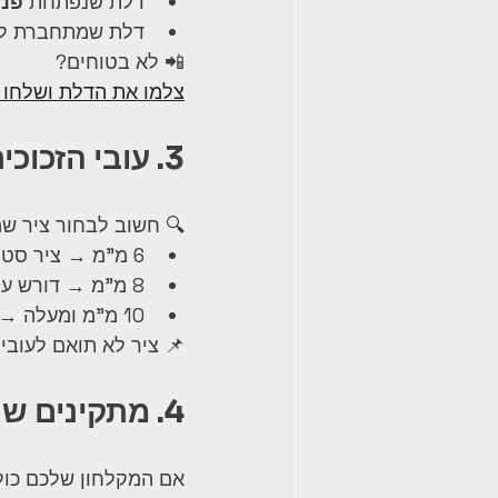
דלת שנפתחת 
פני
דלת שמתחברת לזכו
📲 לא בטוחים?
צלמו את הדלת ושלחו ל
3. עובי הזכוכית משפיע על הציר
🔍 חשוב לבחור ציר שמ
6 מ"מ → ציר סטנדרטי
8 מ"מ → דורש עיבוד מדויק יותר
10 מ"מ ומעלה → ציר מחוזק, עדיף נירוסטה 304
📌 ציר לא תואם לעובי
4. מתקינים שני צירים? חשוב שיהיו מאותו סוג
אם המקלחון שלכם כול