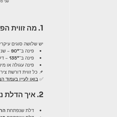
שני סוג
1. מה זווית הפינה במקלחון?
יש שלושה סוגים עיקריי
פינה ב־
90°
 – שני
פינה ב־
135°
 – דל
פינה עגולה או מ
📌 כל זווית דורשת ציר
✅ 
בואו לעיין בעמוד הצ
2. איך הדלת נפתחת?
דלת שנפתחת 
החו