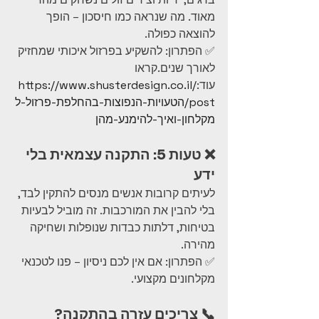
מאוד. מה שנראה כמו חיסכון – הופך 
להוצאה כפולה.
✅ הפתרון: להשקיע בפרזול איכותי שמחזיק 
לאורך שנים.קראו 
עוד:
https://www.shusterdesign.co.il/
post/הטעויות-הנפוצות-בהחלפת-פרזול-ל
מקלחון-ואיך-להימנע-מהן
❌ טעות 5: התקנה עצמאית בלי 
ידע
לעיתים קרובות אנשים מנסים להתקין לבד, 
בלי להבין את המורכבות. זה מוביל לבעיות 
בטיחות, דלתות כבדות שנופלות ושחיקה 
מהירה.
✅ הפתרון: אם אין לכם ניסיון – פנו לטכנאי 
מקלחונים מקצועי.
📞 צריכים עזרה בהתקנה?