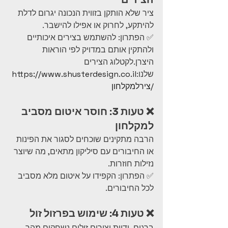
ציר שלא הותקן בזווית הנכונה יגרום לדלת 
להיתקע, לחרוק או אפילו להישבר.
✅ הפתרון: להשתמש בצירים איכותיים 
ולהתקין אותם במדויק לפי הוראות 
היצרן.לקטלוג הצירים 
שלנו:
https://www.shusterdesign.co.il
/צירלמקלחון
❌ טעות 3: חוסר איטום מסביב 
למקלחון
הרבה מתקינים שוכחים לסגור את הפינות 
או החיבורים עם סיליקון מתאים, מה שיוצר 
נזילות חוזרות.
✅ הפתרון: הקפידו על איטום מלא מסביב 
לכל החיבורים.
❌ טעות 4: שימוש בפרזול זול
ברגים, ידיות וצירים זולים נשחקים מהר 