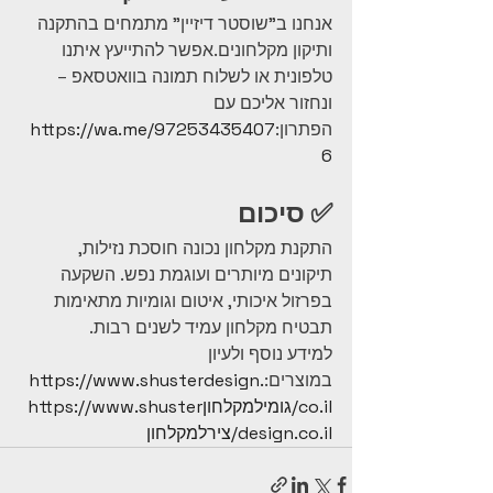
אנחנו ב"שוסטר דיזיין" מתמחים בהתקנה 
ותיקון מקלחונים.אפשר להתייעץ איתנו 
טלפונית או לשלוח תמונה בוואטסאפ – 
ונחזור אליכם עם 
הפתרון:
https://wa.me/97253435407
6
✅ סיכום
התקנת מקלחון נכונה חוסכת נזילות, 
תיקונים מיותרים ועוגמת נפש. השקעה 
בפרזול איכותי, איטום וגומיות מתאימות 
תבטיח מקלחון עמיד לשנים רבות.
למידע נוסף ולעיון 
במוצרים:
https://www.shusterdesign.
co.il/גומילמקלחוןhttps://www.shuster
design.co.il/צירלמקלחון