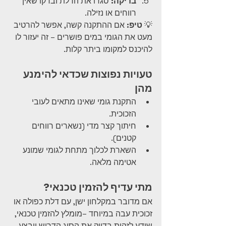
בדיקה:
 סגרו את הדלת ובדקו שאין 
רווחים או נזילה.
💡 
טיפ:
 אם ההתקנה קשה, אפשר להרטיב 
מעט את הגומי במים פושרים – זה יעזור לו 
להיכנס למקומו ביתר קלות.
טעויות נפוצות שכדאי להימנע 
מהן
התקנת גומי שאינו מתאים לעובי 
הזכוכית.
חיתוך קצר מדי (נשארים רווחים 
קטנים).
השארת לכלוך מתחת לגומי שמונע 
אטימה מלאה.
מתי עדיף להזמין טכנאי?
אם מדובר במקלחון ישן, עם דלת כפולה או 
זכוכית עבה במיוחד –מומלץ להזמין טכנאי, 
שידע לזהות בדיוק את הסוג הדרוש ויבצע 