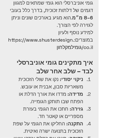
גומי אוניברסלי הוא גומי שמתאים למגוון 
דגמים של דלתות זכוכית, בדרך כלל בעובי 
6–8 מ״מ
.הוא מגיע באורכים שונים וניתן 
לגזירה לפי הצורך.
למידע נוסף ולעיון 
במוצרים:
https://www.shusterdesign.
co.il/גומילמקלחון
איך מתקינים גומי אוניברסלי 
לבד – שלב אחר שלב
ניקוי יסודי:
 נקו את שולי הזכוכית 
משאריות סבון, אבנית או עובש.
מדידה:
 מדדו את אורך הדלת או 
הפתח שבו תותקן הגומייה.
גזירה:
 חתכו את הגומי בעזרת 
מספריים או קאטר חד.
התקנה:
 החליקו את הגומי על שפת 
הזכוכית בתנועה ישרה ואיטית.