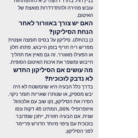
בניין רגיל בחדר רחצה יביא להתפתחות 
עובש מהירה ולהתדרדרות מואצת של 
האיטום.
האם יש צורך באוורור לאחר 
הנחת הסיליקון?
כן בהחלט. סיליקון על בסיס חומצה אצטית 
מפריש ריח חריף בזמן הייבוש. פתחו חלון 
או הפעילו מאוורר. זה גם מאיץ את תהליך 
הייבוש ומשפר את איכות האיטום הסופית.
מה עושים אם הסיליקון החדש 
לא נדבק לזכוכית?
בדרך כלל הבעיה היא שהמשטח לא היה 
יבש מספיק, או שנותרו שאריות חומר ניקוי. 
הסירו את הסיליקון, נקו שוב עם אלכוהול 
איזופרופילי 99%, המתינו 45 דקות ונסו 
שנית. אם הבעיה חוזרת, ייתכן שמדובר 
בזכוכית עם ציפוי מיוחד הדורש פריימר 
לפני הסיליקון.