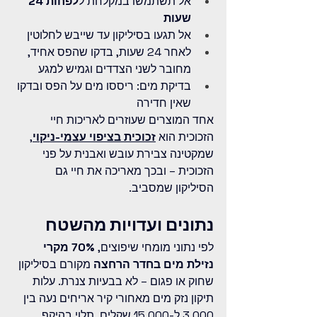
אל תשתמשו במקלחת ל
לפחות 24 
שעות
אל תגעו בסיליקון עד שייבש לחלוטין
לאחר 24 שעות, בדקו שהפס אחיד, 
מחובר לשני הצדדים וגמיש למגע
בדיקת מים: ריססו מים על הפס ובדקו 
שאין חדירה
אחד המוצרים שעוזרים לאריכות חיי 
הזכוכית הוא 
זכוכית בציפוי עצמי-ניקוי
, 
שמקטינה צבירת עובש ואבנית על פני 
הזכוכית – ובכך מאריכה את חיי גם 
הסיליקון שמסביב.
נתונים ועדויות מהשטח
לפי נתוני מומחי שיפוצים, 
70% מקרי 
נזילת מים בחדר הרחצה
 מקורם בסיליקון 
שחוק או פגום – לא בבעיות צנרת. עלות 
תיקון נזק מים מאחורי קיר אריחים נעה בין 
3,000 ל-15,000 שקלים, תלוי בהיקף 