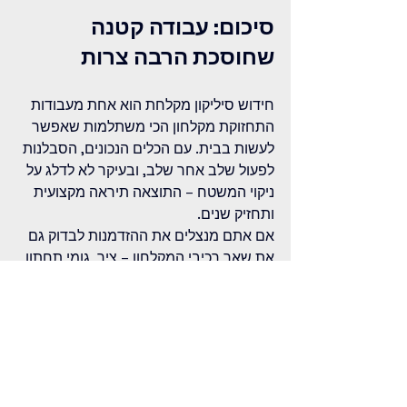
סיכום: עבודה קטנה 
שחוסכת הרבה צרות
חידוש סיליקון מקלחת הוא אחת מעבודות 
התחזוקת מקלחון הכי משתלמות שאפשר 
לעשות בבית. עם הכלים הנכונים, הסבלנות 
לפעול שלב אחר שלב, ובעיקר לא לדלג על 
ניקוי המשטח – התוצאה תיראה מקצועית 
ותחזיק שנים.
אם אתם מנצלים את ההזדמנות לבדוק גם 
את שאר רכיבי המקלחון – ציר, גומי תחתון, 
ידית – תוכלו למצוא את כל 
חלקי המקלחון
שאתם צריכים במקום אחד.
יש לכם שאלה ספציפית על המקלחון 
שלכם?
 שלחו תמונה לוואטסאפ של 
שוסטר דיזיין ותקבלו המלצה מדויקת על 
הסיליקון, הגומי או הרכיב שצריך החלפה – 