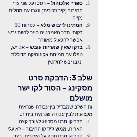
ספריי אלכוהול
 – רססו על שני צדי 
החיבור (קיר וזכוכית) ונגבו עם מטלית 
נקייה
המתינו לייבוש מלא
 – לפחות 30 
דקות. חדר האמבטיה חייב להיות יבש. 
אפשר להפעיל מאוורר
בדקו שאין שאריות עובש
 – אם יש, 
טפלו עם תמיסת אקונומיקה מדוללת 
ונגבו יבש לחלוטין
שלב 3: הדבקת סרט 
מסקינג – הסוד לקו ישר 
מושלם
זה השלב שמבדיל בין עבודה שנראית 
מקצועית לבין עבודה שנראית ביתית.
הדביקו סרט מסקינג לאורך קצה 
האריח, 
ממש ליד
 קו החיבור – לא עליו
הדביקו סרט נוסף על הזכוכית, בצד 