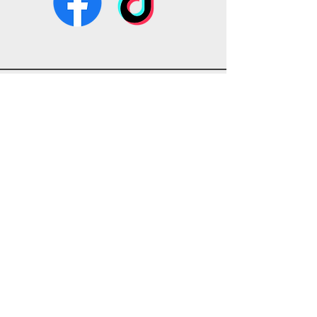
צרו קשר
שוסטר דיזיין היא החברה המובילה
בישראל לפרזול זכוכית – צירים, גומיות,
מחברים ומערכות הזזה באיכות הגבוהה
ביותר.
אנו עובדים עם מתקינים, קבלנים ולקוחות
פרטיים בכל הארץ ומספקים פתרונות
אמינים ועמידים לאורך שנים.
מוצרים
קצת עלינו
אנחנו משתמשים בעוגיות לשיפור חוויית
הגלישה ולניתוח שימוש באתר. המשך
גלישה מהווה הסכמה לשימוש בעוגיות.
לפרטים נוספים – ראו
מדיניות פרטיות
.